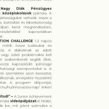
Nagy Diák Pénzügyes
t
középiskolások
számára. A
jártasságukat vethetik össze a
s, biztosítás és kiberbiztonság
ban kerül megrendezésre,
szletekkel kapcsolatban
t.
TION CHALLENGE
1-2 napos
mérik össze tudásukat és
 is). A diákoknak az adott
vagy üzleti problémákra kell
ati szakemberek segítik őket,
 hozzá kapcsolódó pénzügyi
rthatósági szempontokat is. A
ozói szemlélete azon keresztül,
álkoznak, amelyekre hozzáértő
kat. A program időpontjai,
am.hu/hu/innovacios-nap/ linken
tsd!” –
A Junior Achievement
zámára
videópályázat
ot hirdet,
k be, mit jelent számukra a