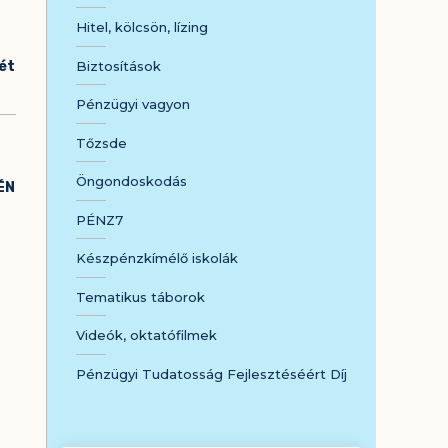
Hitel, kölcsön, lízing
Biztosítások
lét
Pénzügyi vagyon
Tőzsde
Öngondoskodás
ÉN
PÉNZ7
Készpénzkímélő iskolák
Tematikus táborok
Videók, oktatófilmek
Pénzügyi Tudatosság Fejlesztéséért Díj