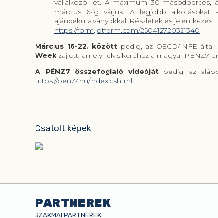
vállalkozói lét. A maximum 30 másodperces, á
március 6-ig várjuk. A legjobb alkotásokat s
ajándékutalványokkal. Részletek és jelentkezés:
https://form.jotform.com/260412720321340
Március 16-22. között
pedig, az OECD/INFE által 
Week
zajlott, amelynek sikeréhez a magyar PÉNZ7 er
A PÉNZ7 összefoglaló videóját
pedig az alábbi
https://penz7.hu/index.cshtml
Csatolt képek
PARTNEREK
SZAKMAI PARTNEREK