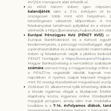
KVÍZEK menüpont alatt érhetők el.
Az előző három évben igen népszer
kalandjáték
idén a 3-14. évfolyam öt kor
országosan több mint 400 helyszínen, 20
tetszőlegesen választott időpontban. A me
feladványokat tartalmazó pályákkal és a részvé
elérhetők a https://penziranytu.hu/penzfutam old
Európai Pénzügyes Kvíz (PÉNZ7 KVÍZ)
az
Európai Bankföderáció és a Kahoot együtt
kezdeményezés, a pénzügyi műveltséggel, digitál
a pénzhasználattal és a kapcsolódó matematikai
évben új feladatsorok várják a játékos kedvű
PÉNZ7 honlapján a
https://www.penz7.hu/penz
Magyar Bankszövetség a nemzetközi szabályok
számára
szervezi meg a magyarországi online 
a PÉNZ7-re regisztrált iskolák kapnak m
napokban. A nyertes csapat képviseli Magya
mint 30 ország részvételével megvalósuló euró
2026-ban 10. alkalommal nyílik lehetőség diákok
a tőzsde izgalmas világát a Budapesti Értékt
Alapítvány közös, ingyenes online tőzsdejáté
megújult program, amely idén már mobilalkal
továbbra is a
7-14. évfolyamos diákok, taná
ismereteinek fejlesztésére helyezi a hangsúlyt,