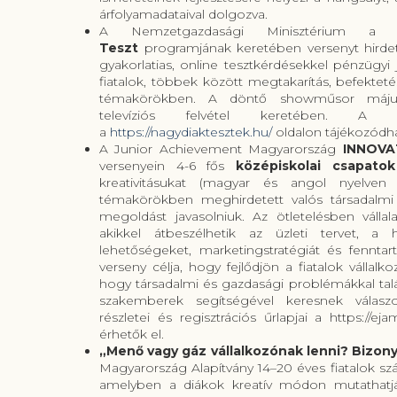
árfolyamadataival dolgozva.
A Nemzetgazdasági Minisztérium a
Teszt
programjának keretében versenyt hirde
gyakorlatias, online tesztkérdésekkel pénzügyi 
fiatalok, többek között megtakarítás, befekteté
témakörökben. A döntő showműsor május
televíziós felvétel keretében. A ré
a
https://nagydiaktesztek.hu/
oldalon tájékozódha
A Junior Achievement Magyarország
INNOVA
versenyein 4-6 fős
középiskolai csapatok
kreativitásukat (magyar és angol nyelven
témakörökben meghirdetett valós társadalmi 
megoldást javasolniuk. Az ötletelésben vállal
akikkel átbeszélhetik az üzleti tervet, a
lehetőségeket, marketingstratégiát és fennta
verseny célja, hogy fejlődjön a fiatalok vállalk
hogy társadalmi és gazdasági problémákkal tal
szakemberek segítségével keresnek válaszo
részletei és regisztrációs űrlapjai a https://ej
érhetők el.
„Menő vagy gáz vállalkozónak lenni? Bizonyí
Magyarország Alapítvány 14–20 éves fiatalok s
amelyben a diákok kreatív módon mutathatjá