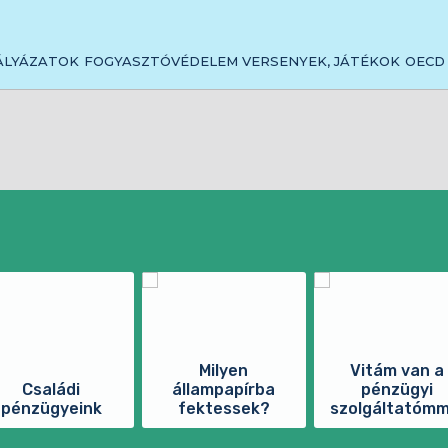
ÁLYÁZATOK
FOGYASZTÓVÉDELEM
VERSENYEK, JÁTÉKOK
OECD 
Milyen
Vitám van a
Családi
állampapírba
pénzügyi
pénzügyeink
fektessek?
szolgáltatómm