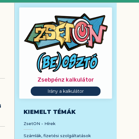
Kiemelt
témák
navigációs
rész
Zsebpénz kalkulátor
Irány a kalkulátor
i
KIEMELT TÉMÁK
ZsetON - Hírek
Számlák, fizetési szolgáltatások