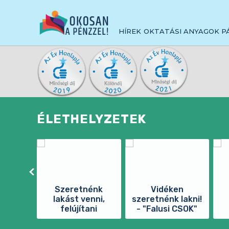
Navigációs
NAVIGÁCIÓ
UGRÁS
UGRÁS
UGRÁS
KIHAGYÁSA
A
A
A
menü
KERESÉSHEZ
TARTALOMHOZ
KIEMELT
HÍREK
OKTATÁSI ANYAGOK
P
TÉMÁKHOZ
ÉLETHELYZETEK
Szeretnénk
Vidéken
lakást venni,
szeretnénk lakni!
felújítani
- "Falusi CSOK"