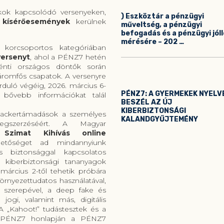
ákok kapcsolódó versenyeken,
) Eszköztár a pénzügyi
i
kísérőesemények
kerülnek
műveltség, a pénzügyi
befogadás és a pénzügyi jól
mérésére – 202 …
korcsoportos kategóriában
ersenyt
, ahol a PÉNZ7 hetén
énti országos döntők során
áromfős csapatok. A versenyre
orduló végéig, 2026. március 6-
PÉNZ7: A GYERMEKEK NYELV
 bővebb információkat talál
BESZÉL AZ ÚJ
KIBERBIZTONSÁGI
 hackertámadások a személyes
KALANDGYŰJTEMÉNY
megszerzéséért. A Magyar
s Szimat Kihívás online
hetőséget ad mindannyiunk
s biztonsággal kapcsolatos
b kiberbiztonsági tananyagok
 március 2-től tehetik próbára
örnyezettudatos használatával,
t szerepével, a deep fake és
jogi, valamint más, digitális
A „Kahoot!” tudástesztek és a
 a PÉNZ7 honlapján a PÉNZ7