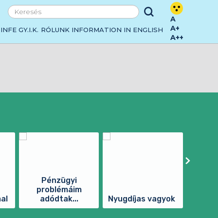
A
A+
INFE
GY.I.K.
RÓLUNK
INFORMATION IN ENGLISH
A++
Pénzügyi
problémáim
al
adódtak...
Nyugdíjas vagyok