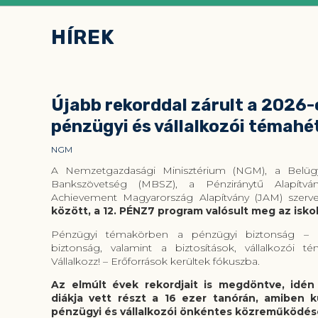
Tartalom
rész
HÍREK
kezdete
Újabb rekorddal zárult a 2026-
pénzügyi és vállalkozói témahé
NGM
A Nemzetgazdasági Minisztérium (NGM), a Belügy
Bankszövetség (MBSZ), a Pénziránytű Alapítvá
Achievement Magyarország Alapítvány (JAM) szerv
között, a 12. PÉNZ7 program valósult meg az isk
Pénzügyi témakörben a pénzügyi biztonság – e
biztonság, valamint a biztosítások, vállalkozói
Vállalkozz! – Erőforrások kerültek fókuszba.
Az elmúlt évek rekordjait is megdöntve, idén
diákja vett részt a 16 ezer tanórán, amiben k
pénzügyi és vállalkozói önkéntes közreműködés