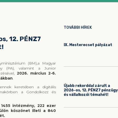
TOVÁBBI HÍREK
os, 12. PÉNZ7
IX. Mesterecset pályázat
t!
minisztérium (BM),a Magyar
ny (PA), valamint a Junior
ezésével,
2026. március 2-6.
olákban
.
Újabb rekorddal zárult a
nnek keretében a digitális
2026-os, 12. PÉNZ7 pénzügy
 témakörben a Gondolkozz és
és vállalkozói témahét!
 1455 intézmény, 222 ezer
ülön köszönet illeti a 840
ét.