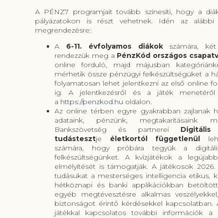
A PÉNZ7 programjait tovább színesíti, hogy a di
pályázatokon is részt vehetnek.
Idén az alább
megrendezésre:
A
6-11. évfolyamos diákok
számára, két 
rendezzük meg a
PénzKód országos csapatv
online forduló, majd májusban kategóriánk
mérhetik össze pénzügyi felkészültségüket a h
folyamatosan lehet jelentkezni az első online f
ig. A jelentkezésről és a játék menetéről
a
https://penzkod.hu
oldalon.
Az online térben egyre gyakrabban zajlanak
adataink, pénzünk, megtakarításaink 
Bankszövetség és partnerei
Digitáli
tudásteszt
je
életkortól függetlenül
le
számára, hogy próbára tegyük a digitáli
felkészültségünket. A kvízjátékok a legújab
elmélyítését is támogatják. A játékosok 2026.
tudásukat a mesterséges intelligencia etikus, k
hétköznapi és banki applikációkban betöltöt
egyéb megtévesztésre alkalmas veszélyekkel, 
biztonságot érintő kérdésekkel kapcsolatban. 
játékkal kapcsolatos további információk