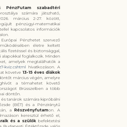
ű
PénzFutam szabadtéri
osztálya számára játszható,
26. március 2-27. között,
gújult pénzügyi-matematikai
tellel kapcsolatos információk
alon.
 Európai Pénzhetet szervező
működésében életre keltett
is fizetéssel és biztonsággal,
 alapokkal foglalkozik. Minden
eket, amelyek megtalálhatók a
7-kviz.cshtml
hivatkozáson. A
at követve
13-15 éves diákok
döntőt március végén, amelyre
eghívót a témahetet követő
rországot Brüsszelben a több
pai döntőn.
 és tanárok számára kipróbálni
őzsde (BÉT) és a Pénziránytű
kán, a
Részvényfutam
on. A
mazáson keresztül érhető el,
raik és a szülők
befektetési
 a Budapesti Értéktőzsde valós