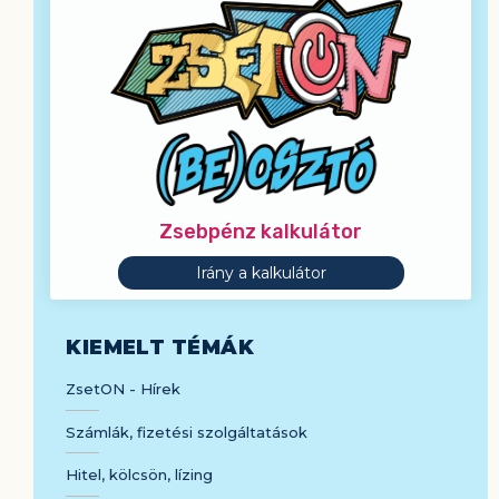
navigációs
rész
Zsebpénz kalkulátor
Irány a kalkulátor
KIEMELT TÉMÁK
ZsetON - Hírek
Számlák, fizetési szolgáltatások
Hitel, kölcsön, lízing