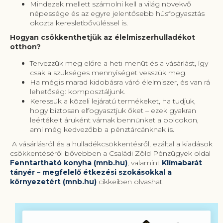
Mindezek mellett számolni kell a világ növekvő
népessége és az egyre jelentősebb húsfogyasztás
okozta keresletbővüléssel is.
Hogyan csökkenthetjük az élelmiszerhulladékot
otthon?
Tervezzük meg előre a heti menüt és a vásárlást, így
csak a szükséges mennyiséget vesszük meg.
Ha mégis marad kidobásra váró élelmiszer, és van rá
lehetőség: komposztáljunk.
Keressük a közeli lejáratú termékeket, ha tudjuk,
hogy biztosan elfogyasztjuk őket – ezek gyakran
leértékelt áruként várnak bennünket a polcokon,
ami még kedvezőbb a pénztárcánknak is.
A vásárlásról és a hulladékcsökkentésről, ezáltal a kiadások
csökkentéséről bővebben a Családi Zöld Pénzügyek oldal
Fenntartható konyha (mnb.hu)
, valamint
Klímabarát
tányér – megfelelő étkezési szokásokkal a
környezetért (mnb.hu)
cikkeiben olvashat.
Kiemelt
témák