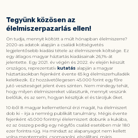
kezdete
Tegyünk közösen az
élelmiszerpazarlás ellen!
Ön tudja, mennyit költött a múlt hónapban élelmiszerre?
2020-as adatok alapján a családi költségvetés
legjelentősebb kiadási tétele az élelmiszerek költsége. Ez
egy átlagos magyar háztartás kiadásainak 26,1%-át
jelentette. Egy 2021. év végén és 2022. év elején készült
országos, reprezentatív
kutatás
alapján a magyar
háztartásokban fejenként évente 65 kg élelmiszerhulladék
keletkezik. Ez hozzávetőlegesen 45.000 forint egy főre
jutó veszteséget jelent éves szinten. Nem mindegy tehát,
hogy milyen élelmiszereket választunk, mennyit veszünk
belőlük, és az sem, hogyan készítjük el és tároljuk őket.
10-ből 8 magyar kellemetlenül érzi magát, ha élelmiszert
dob ki – írja a nemrég publikált tanulmány. Mégis évente
fejenként 45.000 forintnyi élelemiszert dobunk a kukába,
ez az összeg pedig egy négyfős család esetében már 180
ezer forintra rúg. Ha mindazt az alapanyagot nem kellett
volna megtermelni, csomagolni, elszállítani, máris