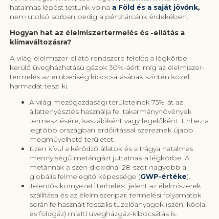
hatalmas lépést tettünk volna
a Föld és a saját jövőnk
,
nem utolsó sorban pedig a pénztárcánk érdekében.
Hogyan hat az élelmiszertermelés és -ellátás a
klímaváltozásra?
A világ élelmiszer-ellátó rendszere felelős a légkörbe
kerülő üvegházhatású gázok 30%-áért, míg az élelmiszer-
termelés az emberiség kibocsátásának szintén közel
harmadát teszi ki.
A világ mezőgazdasági területeinek 75%-át az
állattenyésztés használja fel takarmánynövények
termesztésére, kaszálóként vagy legelőként. Ehhez a
legtöbb országban erdőirtással szereznek újabb
megművelhető területet.
Ezen kívül a kérődző állatok és a trágya hatalmas
mennyiségű metángázt juttatnak a légkörbe. A
metánnak a szén-dioxidnál 28-szor nagyobb a
globális felmelegítő képessége (
GWP-értéke
).
Jelentős környezeti terhelést jelent az élelmiszerek
szállítása és az élelmiszeripari termelési folyamatok
során felhasznált fosszilis tüzelőanyagok (szén, kőolaj
és földgáz) miatti üvegházgáz-kibocsátás is.